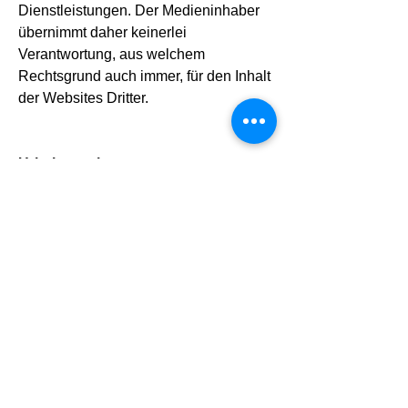
Dienstleistungen. Der Medieninhaber
übernimmt daher keinerlei
Verantwortung, aus welchem
Rechtsgrund auch immer, für den Inhalt
der Websites Dritter.
Urheberrecht:
Alle Texte und Bilder die auf dieser
Website angeführt sind unterliegen
dem Urheberrecht der ER-System
Mechatronic GmbH. Eine
Vervielfältigung oder anderweitige
Veröffentlichung bedarf einer
ausdrücklichen schriftlichen
Genehmigung durch die Betreiber. Wir
schließen jegliche Haftung für
unerlaubt angefertigte Kopien hiermit